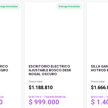
trega Inmediata
Entrega Inmediata
RICO
ESCRITORIO ELECTRICO
SILLA GA
EGRO
AJUSTABLE BOSCO DESK
HOTROD 
NOGAL OSCURO
Precio total
Precio total
$1.188.810
$1.666.
IA:
EFECTIVO / TRANSFERENCIA:
EFECTIVO / 
00
$
999.000
$
1.4