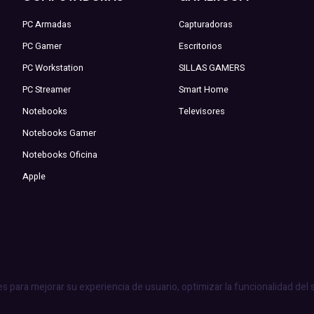
PC Armadas
Capturadoras
PC Gamer
Escritorios
PC Workstation
SILLAS GAMERS
PC Streamer
Smart Home
Notebooks
Televisores
Notebooks Gamer
Notebooks Oficina
Apple
es para mejorar su experiencia de usuario, optimizar la funcionalidad del 