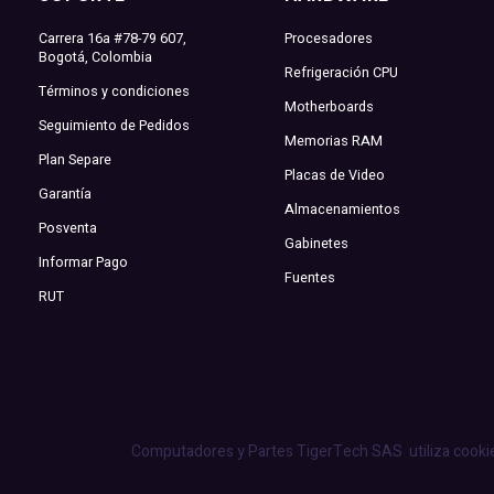
Carrera 16a #78-79 607,
Procesadores
Bogotá, Colombia
Refrigeración CPU
Términos y condiciones
Motherboards
Seguimiento de Pedidos
Memorias RAM
Plan Separe
Placas de Video
Garantía
Almacenamientos
Posventa
Gabinetes
Informar Pago
Fuentes
RUT
Computadores y Partes TigerTech SAS
utiliza cooki