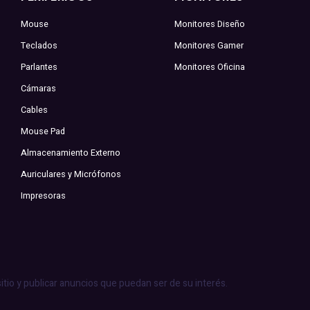
Mouse
Monitores Diseño
Teclados
Monitores Gamer
Parlantes
Monitores Oficina
Cámaras
Cables
Mouse Pad
Almacenamiento Externo
Auriculares y Micrófonos
Impresoras
sitio y publicar anuncios que puedan ser de su interés.