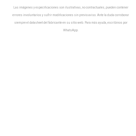
Las imágenes y especificaciones son ilustrativas, no contractuales, pueden contener
errores involuntarios y sufrir modificaciones sin previo aviso. Ante la duda corroborar
siempre el datasheet del fabricante en su sitio web. Para más ayuda, escribinos por
WhatsApp.