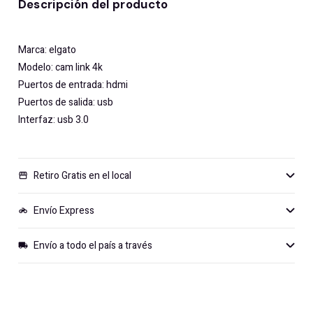
Descripción del producto
Marca: elgato
Modelo: cam link 4k
Puertos de entrada: hdmi
Puertos de salida: usb
Interfaz: usb 3.0
Retiro Gratis en el local
storefront
Envío Express
motorcycle
Envío a todo el país a través
local_shipping