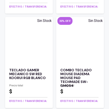
EFECTIVO / TRANSFERENCIA:
EFECTIVO / TRANSFERENCIA:
Sin Stock
Sin Stock
30% OFF
TECLADO GAMER
COMBO TECLADO
MECANICO SW RED
MOUSE DIADEMA
KOORUI RGB BLANCO
MOUSE PAD
TECHMADE SW-
GM054
Precio total
Precio total
$
$
EFECTIVO / TRANSFERENCIA:
EFECTIVO / TRANSFERENCIA: