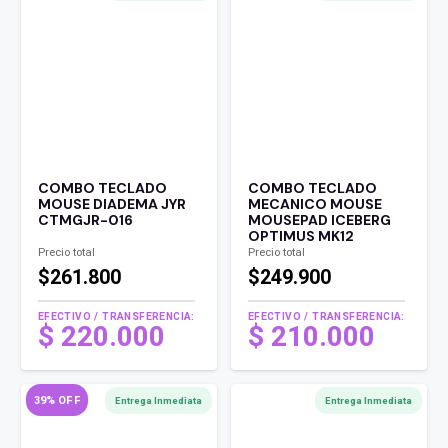
$ 220.000 .
es:
$ 190.000 .
COMBO TECLADO
COMBO TECLADO
MOUSE DIADEMA JYR
MECANICO MOUSE
CTMGJR-016
MOUSEPAD ICEBERG
OPTIMUS MK12
Precio total
Precio total
$261.800
$249.900
EFECTIVO / TRANSFERENCIA:
EFECTIVO / TRANSFERENCIA:
$
220.000
$
210.000
39% OFF
Entrega Inmediata
Entrega Inmediata