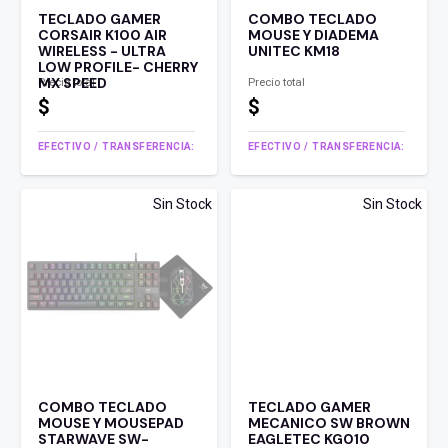
TECLADO GAMER
COMBO TECLADO
CORSAIR K100 AIR
MOUSE Y DIADEMA
WIRELESS - ULTRA
UNITEC KM18
LOW PROFILE- CHERRY
MX SPEED
Precio total
Precio total
$
$
EFECTIVO / TRANSFERENCIA:
EFECTIVO / TRANSFERENCIA:
Sin Stock
Sin Stock
COMBO TECLADO
TECLADO GAMER
MOUSE Y MOUSEPAD
MECANICO SW BROWN
STARWAVE SW-
EAGLETEC KG010