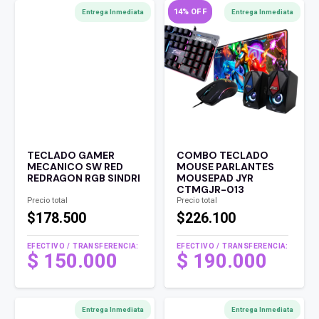
14% OFF
Entrega Inmediata
Entrega Inmediata
TECLADO GAMER
COMBO TECLADO
MECANICO SW RED
MOUSE PARLANTES
REDRAGON RGB SINDRI
MOUSEPAD JYR
CTMGJR-013
Precio total
Precio total
$178.500
$226.100
EFECTIVO / TRANSFERENCIA:
EFECTIVO / TRANSFERENCIA:
El
$
150.000
$
190.000
precio
El
original
precio
era:
actual
Entrega Inmediata
Entrega Inmediata