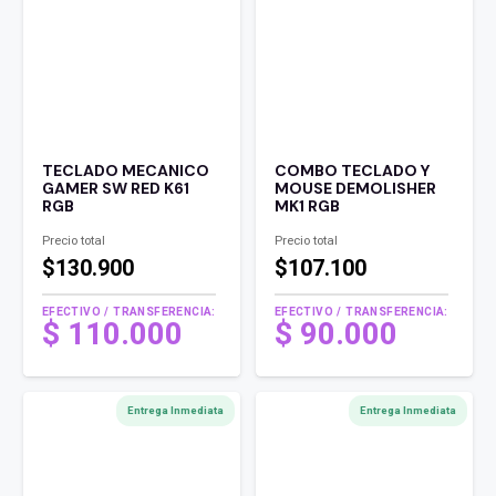
TECLADO MECANICO
COMBO TECLADO Y
GAMER SW RED K61
MOUSE DEMOLISHER
RGB
MK1 RGB
Precio total
Precio total
$130.900
$107.100
EFECTIVO / TRANSFERENCIA:
EFECTIVO / TRANSFERENCIA:
El
$
110.000
$
90.000
precio
El
original
precio
era:
actual
Entrega Inmediata
Entrega Inmediata
$ 180.000 .
es:
$ 110.000 .