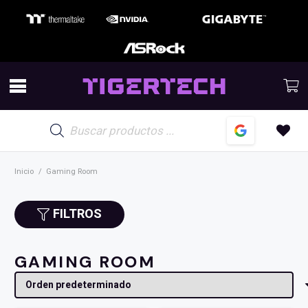
Búsqueda
de
productos
Inicio
/
Gaming Room
FILTROS
GAMING ROOM