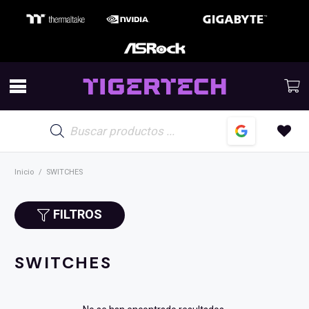
Búsqueda
de
productos
Inicio
/
SWITCHES
FILTROS
SWITCHES