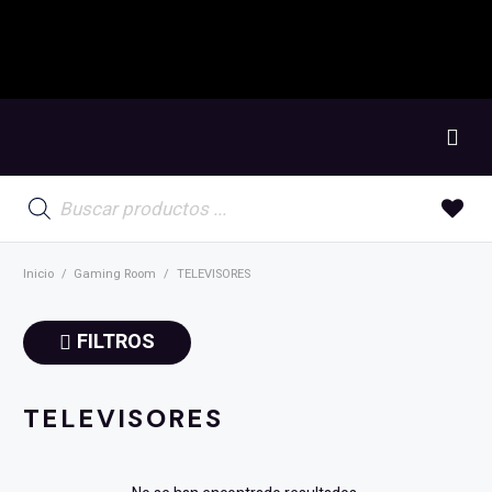
Búsqueda
de
productos
Inicio
/
Gaming Room
/
TELEVISORES
FILTROS
TELEVISORES