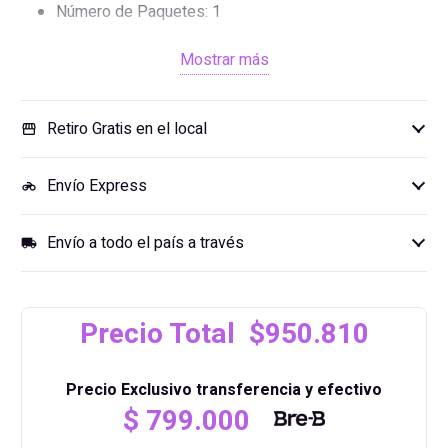
Número de Paquetes: 1
Dimensiones del Producto
Mostrar más
Largo: 112 cm
Retiro Gratis en el local
storefront
Ancho: 60 cm
Altura mínima: 56 cm
Envío Express
motorcycle
Altura máxima: 80 cm
Peso neto: 27.1 kg
Envío a todo el país a través
local_shipping
Sistema de Elevación
Número de motores: 1
Precio Total $950.810
Velocidad de elevación: 15 mm/s
Precio Exclusivo transferencia y efectivo
Capacidad máxima de carga: 40 kg
$
799.000
Dimensiones del Empaque