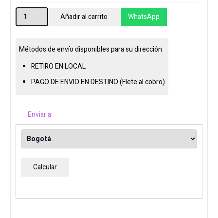
ESCRITORIO
Añadir al carrito
WhatsApp
ELECTRICO
AJUSTABLE
PLANIKA
Métodos de envío disponibles para su dirección
DESK
RETIRO EN LOCAL
BLANCO
PAGO DE ENVIO EN DESTINO (Flete al cobro)
cantidad
Enviar a
Calcular