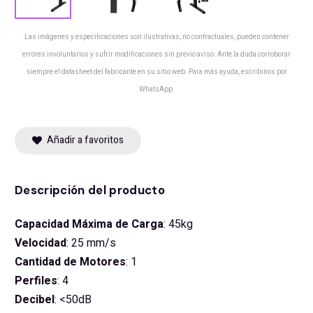
Las imágenes y especificaciones son ilustrativas, no contractuales, pueden contener
errores involuntarios y sufrir modificaciones sin previo aviso. Ante la duda corroborar
siempre el datasheet del fabricante en su sitio web. Para más ayuda, escribinos por
WhatsApp.
Añadir a favoritos
Descripción del producto
Capacidad Máxima de Carga
: 45kg
Velocidad
: 25 mm/s
Cantidad de Motores
: 1
Perfiles
: 4
Decibel
: <50dB