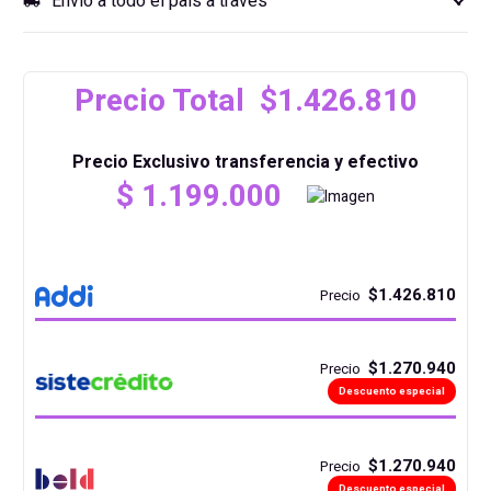
Envío a todo el país a través
local_shipping
Precio Total $1.426.810
Precio Exclusivo transferencia y efectivo
$
1.199.000
$1.426.810
Precio
$1.270.940
Precio
Descuento especial
$1.270.940
Precio
Descuento especial