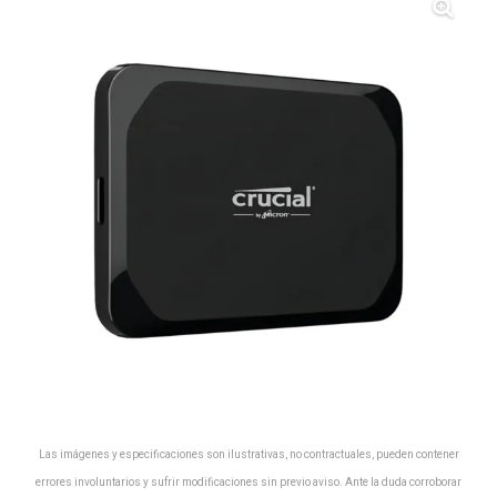
Las imágenes y especificaciones son ilustrativas, no contractuales, pueden contener
errores involuntarios y sufrir modificaciones sin previo aviso. Ante la duda corroborar