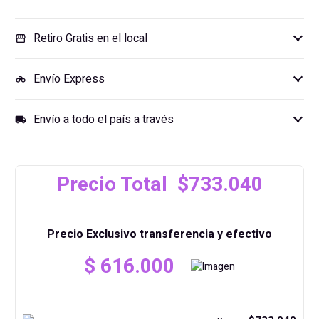
El Crucial X9 incorpora una conexión USB‑C que permite
Retiro Gratis en el local
alcanzar hasta 10 Gbps, facilitando la copia de archivos
storefront
grandes en segundos. Su diseño compacto y ligero lo
Envío Express
hace fácil de llevar en cualquier bolso o mochila, sin
motorcycle
sacrificar resistencia ni rendimiento.
Envío a todo el país a través
local_shipping
Precio Total $733.040
Precio Exclusivo transferencia y efectivo
$
616.000