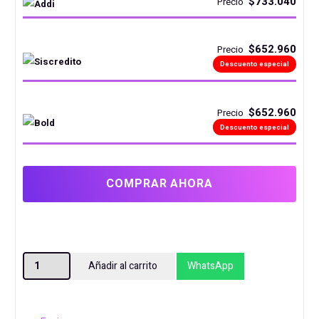
$733.040
Precio
$652.960
Precio
Descuento especial
$652.960
Precio
Descuento especial
COMPRAR AHORA
DISCO
Añadir al carrito
WhatsApp
EXTERNO
SSD
1