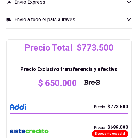
Envío Express
motorcycle
Envío a todo el país a través
local_shipping
Precio Total $773.500
Precio Exclusivo transferencia y efectivo
$
650.000
$773.500
Precio
$689.000
Precio
Descuento especial