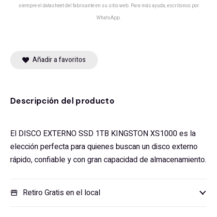
siempre el datasheet del fabricante en su sitio web. Para más ayuda, escribinos por
WhatsApp.
Añadir a favoritos
Descripción del producto
El DISCO EXTERNO SSD 1TB KINGSTON XS1000 es la
elección perfecta para quienes buscan un disco externo
rápido, confiable y con gran capacidad de almacenamiento.
Retiro Gratis en el local
storefront