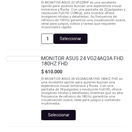
El MONITOR ASUS 22 VP229HF es una excelente
opción para quienes buscan una experiencia visual
inmersiva y fluida. Con una pantalla de 22 pulgadas y
resolución Full HD (1080 p), este monitor ofrece
imágenes nítidas y detalladas. Su frecuencia de
refresco de 100 Hz garantiza una visualización suave,
ideal para juegos, videos y tareas que requieren
movimiento rápido.
Seleccionar
MONITOR
ASUS
22
VP229HF
MONITOR ASUS 24 VG24AQ3A FHD
1080
180HZ FHD
100HZ
FHD
$
610.000
cantidad
El MONITOR ASUS 24 VG24AQ3A FHD 180HZ FHD es
una excelente opción para quienes buscan una
experiencia visual inmersiva y fluida. Con una
pantalla de 24 pulgadas y resolución Full HD, ofrece
imágenes nítidas y detalladas, mientras que su alta
frecuencia de refresco de 180 Hz garantiza una
visualización suave, ideal para juegos y contenido
multimedia.
Seleccionar
MONITOR
ASUS
24
VG24AQ3A