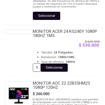
detalladas. Su alta frecuencia de refresco de 144 Hz y
un tiempo de respuesta de 1 ms lo hacen ideal para
juegos y contenido en movimiento.
Seleccionar
MONITOR
ACER
24
KA242Y
MONITOR ACER 24 KG240Y 1080P
1080P
180HZ 1MS
144HZ
1MS
$
620.000
cantidad
El precio original era: $ 620.000 .
$
530.000
El precio actual es: $ 530.000 .
Tamaño:
24 Pulgadas
Resolucion:
1980x1080
Tasa de refresco:
180Hz
Seleccionar
MONITOR
ACER
24
KG240Y
MONITOR AOC 22 22B35HM23
1080P
1080P 120HZ
180HZ
1MS
$
260.000
cantidad
El MONITOR AOC 22B35HM23 combina una pantalla
de 22 pulgadas con resolución Full HD (1080p) y una