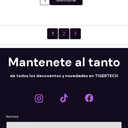
Seleccionar
MONITOR
COMPUMAX
24
FHD
120HZ
IPS
cantidad
1
2
3
Mantenete al tanto
de todos los descuentos y novedades en TIGERTECH
Nombre