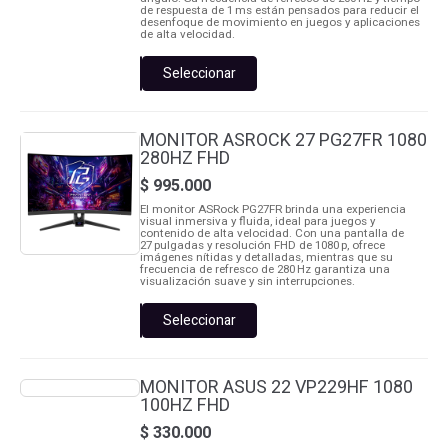
de respuesta de 1 ms están pensados para reducir el
desenfoque de movimiento en juegos y aplicaciones
de alta velocidad.
Seleccionar
MONITOR
AOC
27
27G4H
MONITOR ASROCK 27 PG27FR 1080
FHD
280HZ FHD
IPS
200Hz
$
995.000
cantidad
El monitor ASRock PG27FR brinda una experiencia
visual inmersiva y fluida, ideal para juegos y
contenido de alta velocidad. Con una pantalla de
27 pulgadas y resolución FHD de 1080 p, ofrece
imágenes nítidas y detalladas, mientras que su
frecuencia de refresco de 280 Hz garantiza una
visualización suave y sin interrupciones.
Seleccionar
MONITOR
ASROCK
27
PG27FR
MONITOR ASUS 22 VP229HF 1080
1080
100HZ FHD
280HZ
FHD
$
330.000
cantidad