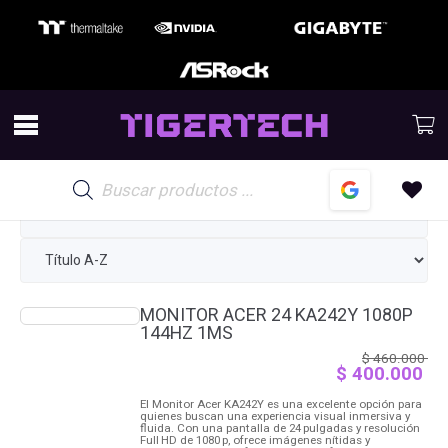
ARMA TU PC INTEL
Paso 10: Monitor
Por favor seleccione su producto
Avance
Anterior
Próximo paso
Búsqueda
de
productos
MONITOR ACER 24 KA242Y 1080P
144HZ 1MS
$
460.000
El precio original era: $ 460.000 .
$
400.000
El precio actual es: $ 400.000 .
El Monitor Acer KA242Y es una excelente opción para
quienes buscan una experiencia visual inmersiva y
fluida. Con una pantalla de 24 pulgadas y resolución
Full HD de 1080 p, ofrece imágenes nítidas y