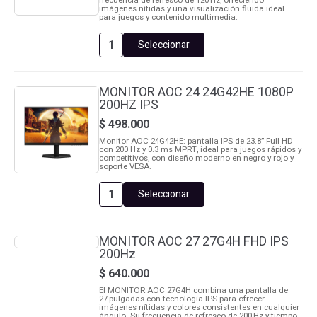
frecuencia de refresco de 120 Hz, ofreciendo
imágenes nítidas y una visualización fluida ideal
para juegos y contenido multimedia.
Seleccionar
MONITOR
AOC
22
22B35HM23
MONITOR AOC 24 24G42HE 1080P
1080P
200HZ IPS
120HZ
cantidad
$
498.000
Monitor AOC 24G42HE: pantalla IPS de 23.8” Full HD
con 200 Hz y 0.3 ms MPRT, ideal para juegos rápidos y
competitivos, con diseño moderno en negro y rojo y
soporte VESA.
Seleccionar
MONITOR
AOC
24
24G42HE
MONITOR AOC 27 27G4H FHD IPS
1080P
200Hz
200HZ
IPS
$
640.000
cantidad
El MONITOR AOC 27G4H combina una pantalla de
27 pulgadas con tecnología IPS para ofrecer
imágenes nítidas y colores consistentes en cualquier
ángulo. Su frecuencia de refresco de 200 Hz y tiempo