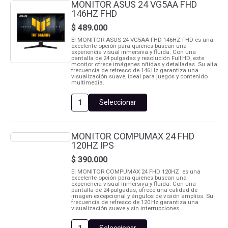
MONITOR ASUS 24 VG5AA FHD
FHD
146HZ FHD
180HZ
FHD
$
489.000
cantidad
El MONITOR ASUS 24 VG5AA FHD 146HZ FHD es una
excelente opción para quienes buscan una
experiencia visual inmersiva y fluida. Con una
pantalla de 24 pulgadas y resolución Full HD, este
monitor ofrece imágenes nítidas y detalladas. Su alta
frecuencia de refresco de 146 Hz garantiza una
visualización suave, ideal para juegos y contenido
multimedia.
Seleccionar
MONITOR
ASUS
24
VG5AA
MONITOR COMPUMAX 24 FHD
FHD
120HZ IPS
146HZ
FHD
$
390.000
cantidad
El MONITOR COMPUMAX 24 FHD 120HZ es una
excelente opción para quienes buscan una
experiencia visual inmersiva y fluida. Con una
pantalla de 24 pulgadas, ofrece una calidad de
imagen excepcional y ángulos de visión amplios. Su
frecuencia de refresco de 120 Hz garantiza una
visualización suave y sin interrupciones.