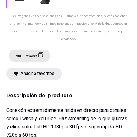
Las imágenes y especificaciones son ilustrativas, no contractuales, pueden contener
errores involuntarios y sufrir modificaciones sin previo aviso. Ante la duda corroborar
siempre el datasheet del fabricante en su sitio web. Para más ayuda, escribinos por
WhatsApp.
SKU:
209697
Añadir a favoritos
Descripción del producto
Conexión extremadamente nítida en directo para canales
como Twitch y YouTube. Haz streaming de lo que quieras
y elige entre Full HD 1080p a 30 fps o superrápido HD
720p a 60 fps.