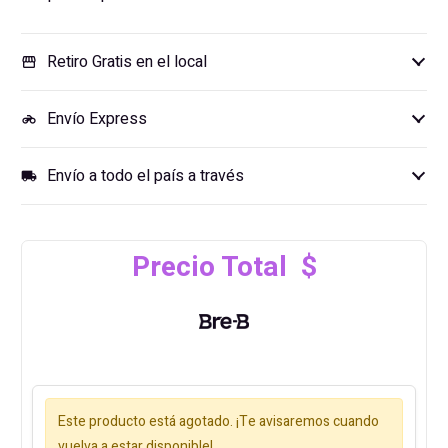
Retiro Gratis en el local
storefront
Envío Express
motorcycle
Envío a todo el país a través
local_shipping
Precio Total $
Este producto está agotado. ¡Te avisaremos cuando
vuelva a estar disponible!