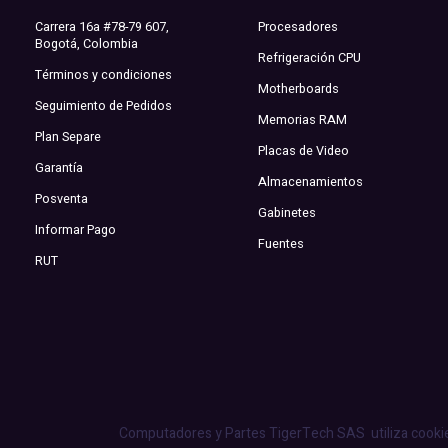
Carrera 16a #78-79 607,
Procesadores
Bogotá, Colombia
Refrigeración CPU
Términos y condiciones
Motherboards
Seguimiento de Pedidos
Memorias RAM
Plan Separe
Placas de Video
Garantía
Almacenamientos
Posventa
Gabinetes
Informar Pago
Fuentes
RUT
Computadores y Partes TigerTech SAS
utiliza cooki