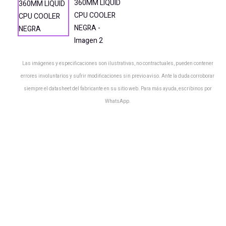
Las imágenes y especificaciones son ilustrativas, no contractuales, pueden contener
errores involuntarios y sufrir modificaciones sin previo aviso. Ante la duda corroborar
siempre el datasheet del fabricante en su sitio web. Para más ayuda, escribinos por
WhatsApp.