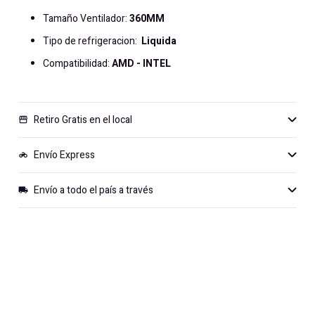
Tamaño Ventilador:
360MM
Tipo de refrigeracion:
Liquida
Compatibilidad:
AMD - INTEL
Retiro Gratis en el local
storefront
Envío Express
motorcycle
Envío a todo el país a través
local_shipping