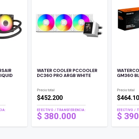
RSAIR
WATER COOLER PCCOOLER
WATERCO
IQUID
DC360 PRO ARGB WHITE
GM360 B
Precio total
Precio total
$452.200
$464.1
IA:
EFECTIVO / TRANSFERENCIA:
EFECTIVO / 
$
380.000
$
390