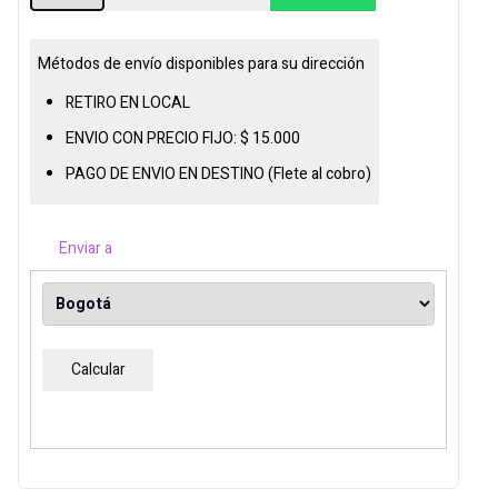
ICEBERG
INFINITE
ARGB
Métodos de envío disponibles para su dirección
360MM
RETIRO EN LOCAL
LIQUID
ENVIO CON PRECIO FIJO:
$
15.000
CPU
PAGO DE ENVIO EN DESTINO (Flete al cobro)
COOLER
NEGRA
cantidad
Enviar a
Calcular