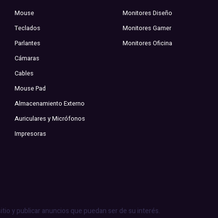
Mouse
Monitores Diseño
Teclados
Monitores Gamer
Parlantes
Monitores Oficina
Cámaras
Cables
Mouse Pad
Almacenamiento Externo
Auriculares y Micrófonos
Impresoras
sitio y publicar anuncios que puedan ser de su interés.