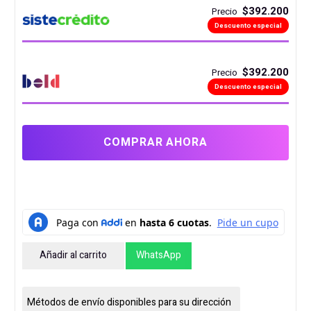
$392.200
Precio
Descuento especial
$392.200
Precio
Descuento especial
COMPRAR AHORA
Añadir al carrito
WhatsApp
WATERCOOLER
COUGAR
POSEIDON
Métodos de envío disponibles para su dirección