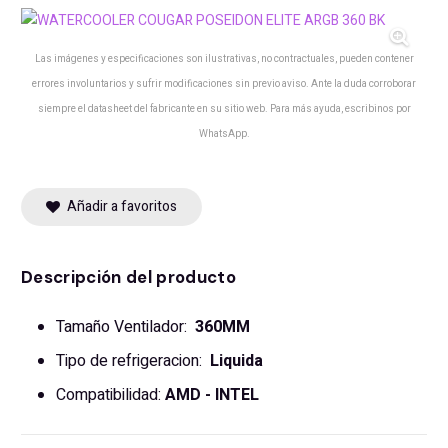
Las imágenes y especificaciones son ilustrativas, no contractuales, pueden contener
errores involuntarios y sufrir modificaciones sin previo aviso. Ante la duda corroborar
siempre el datasheet del fabricante en su sitio web. Para más ayuda, escribinos por
WhatsApp.
Añadir a favoritos
Descripción del producto
Tamaño Ventilador:
36
0MM
Tipo de refrigeracion:
Liquida
Compatibilidad:
AMD - INTEL