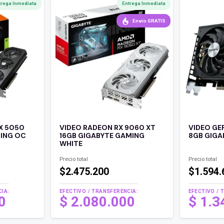
trega Inmediata
Entrega Inmediata
Envío GRATIS
X 5050
VIDEO RADEON RX 9060 XT
VIDEO GE
MING OC
16GB GIGABYTE GAMING
8GB GIGA
WHITE
Precio total
Precio total
$2.475.200
$1.594.
IA:
EFECTIVO / TRANSFERENCIA:
EFECTIVO / 
00
$
2.080.000
$
1.3