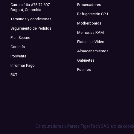
Carrera 16a #78-79 607,
Procesadores
Bogotá, Colombia
Refrigeración CPU
Términos y condiciones
Motherboards
Seguimiento de Pedidos
Memorias RAM
Plan Separe
Placas de Video
Garantía
Almacenamientos
Posventa
Gabinetes
Informar Pago
Fuentes
RUT
Computadores y Partes TigerTech SAS
utiliza cooki