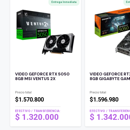
Entrega Inmediata
En
VIDEO GEFORCE RTX 5050
VIDEO GEFORCE RT
8GB MSI VENTUS 2X
8GB GIGABYTE GA
Precio total
Precio total
$1.570.800
$1.596.980
EFECTIVO / TRANSFERENCIA:
EFECTIVO / TRANSFERENC
$
1.320.000
$
1.342.0