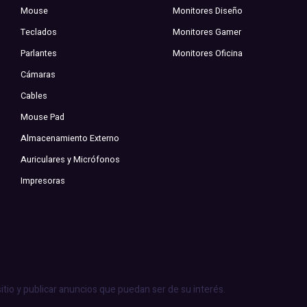
Mouse
Monitores Diseño
Teclados
Monitores Gamer
Parlantes
Monitores Oficina
Cámaras
Cables
Mouse Pad
Almacenamiento Externo
Auriculares y Micrófonos
Impresoras
sitio y publicar anuncios que puedan ser de su interés.