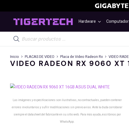
Hardware
Computador
Búsqueda
de
productos
Inicio
PLACAS DE VIDEO
Placa de Video Radeon Rx
VIDEO RADE
VIDEO RADEON RX 9060 XT 
Las imágenes y especificaciones son ilustrativas, no contractuales, pueden contener
errores involuntarios y sufrir modificaciones sin previo aviso. Ante la duda corroborar
siempre el datasheet del fabricante en su sitio web. Para más ayuda, escribinos por
WhatsApp.