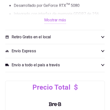
Desarrollado por GeForce RTX™ 5080
Integrado con interfaz de memoria GDDR7 de 256
Mostrar más
bits y 16 GB
Sistema de refrigeración WINDFORCE
Retiro Gratis en el local
Fanático de los halcones
storefront
Gel conductor térmico de grado servidor
Envío Express
motorcycle
BIOS dual (Rendimiento/Silencioso)
Compatible con NVIDIA SFF
Envío a todo el país a través
local_shipping
Estructura reforzada
Soporte VGA versátil
Precio Total $