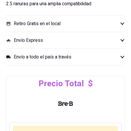
2.5 ranuras para una amplia compatibilidad
Retiro Gratis en el local
storefront
Envío Express
motorcycle
Envío a todo el país a través
local_shipping
Precio Total $