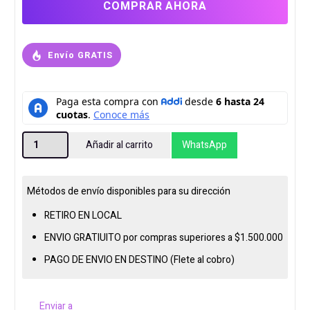
COMPRAR AHORA
Envío GRATIS
TORRE
Añadir al carrito
WhatsApp
PW
AMD
RYZEN
Métodos de envío disponibles para su dirección
7
RETIRO EN LOCAL
8700F
ENVIO GRATIUITO por compras superiores a $1.500.000
RTX
PAGO DE ENVIO EN DESTINO (Flete al cobro)
5060
8GB
16GB
Enviar a