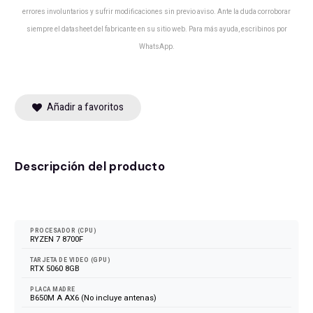
errores involuntarios y sufrir modificaciones sin previo aviso. Ante la duda corroborar
siempre el datasheet del fabricante en su sitio web. Para más ayuda, escribinos por
WhatsApp.
Añadir a favoritos
Descripción del producto
105
FPS
PROCESADOR (CPU)
RYZEN 7 8700F
TARJETA DE VIDEO (GPU)
RTX 5060 8GB
PLACA MADRE
B650M A AX6 (No incluye antenas)