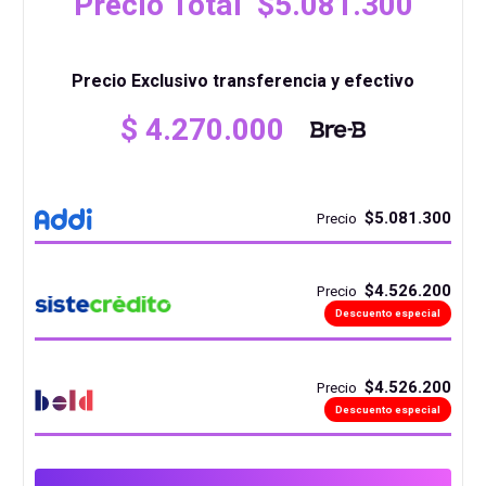
Precio Total $5.081.300
Precio Exclusivo transferencia y efectivo
El
$
4.270.000
precio
El
original
precio
$5.081.300
Precio
era:
actual
$ 4.470.000 .
es:
$4.526.200
Precio
$ 4.270.000 .
Descuento especial
$4.526.200
Precio
Descuento especial