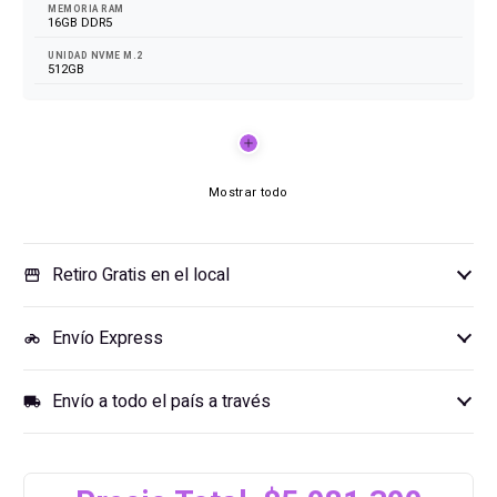
MEMORIA RAM
16GB DDR5
UNIDAD NVME M.2
512GB
Mostrar todo
Retiro Gratis en el local
storefront
Envío Express
motorcycle
Envío a todo el país a través
local_shipping