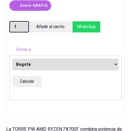
Envío GRATIS
TORRE
Añadir al carrito
WhatsApp
PW
AMD
RYZEN
Enviar a
7
8700F
RTX
3050
Calcular
6GB
16GB
512GB
cantidad
La TORRE PW AMD RYZEN 7 8700F combina potencia de