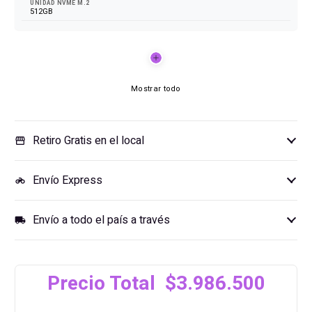
UNIDAD NVME M.2
512GB
Mostrar todo
Retiro Gratis en el local
storefront
Envío Express
motorcycle
Envío a todo el país a través
local_shipping
Precio Total $3.986.500