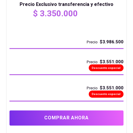
Precio Exclusivo transferencia y efectivo
El
$
3.350.000
precio
El
original
precio
era:
actual
$3.986.500
Precio
$ 3.550.000 .
es:
$ 3.350.000 .
$3.551.000
Precio
Descuento especial
$3.551.000
Precio
Descuento especial
COMPRAR AHORA