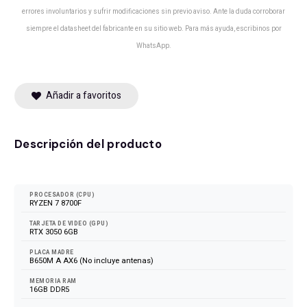
errores involuntarios y sufrir modificaciones sin previo aviso. Ante la duda corroborar
siempre el datasheet del fabricante en su sitio web. Para más ayuda, escribinos por
WhatsApp.
Añadir a favoritos
Descripción del producto
0
FPS
PROCESADOR (CPU)
RYZEN 7 8700F
TARJETA DE VIDEO (GPU)
RTX 3050 6GB
PLACA MADRE
B650M A AX6 (No incluye antenas)
MEMORIA RAM
16GB DDR5