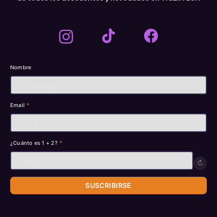
Nombre
Email
*
¿Cuánto es 1 + 2?
*
↻
SUSCRIBIRSE