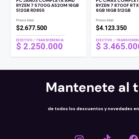
PC JANUS COMPLETA AMD
PC CMAX COMPLE
RYZEN 7 5700G A520M 16GB
RYZEN 7 8700F RT
512GB RD855
6GB 16GB 512GB
Precio total
Precio total
$2.677.500
$4.123.350
EFECTIVO / TRANSFERENCIA:
EFECTIVO / TRANSFERENC
$
2.250.000
$
3.465.0
Mantenete al 
de todos los descuentos y novedades e