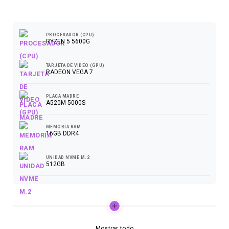
0
FPS
PROCESADOR (CPU)
RYZEN 5 5600G
TARJETA DE VIDEO (GPU)
RADEON VEGA 7
PLACA MADRE
A520M 5000S
MEMORIA RAM
16GB DDR4
UNIDAD NVME M.2
512GB
Mostrar todo