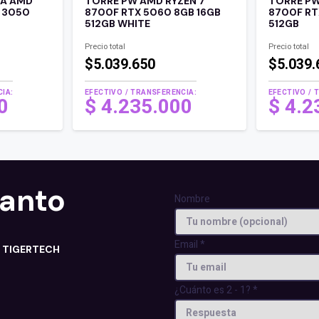
TA AMD
TORRE PW AMD RYZEN 7
TORRE PW
X 3050
8700F RTX 5060 8GB 16GB
8700F RT
512GB WHITE
512GB
Precio total
Precio total
$5.039.650
$5.039.
IA:
EFECTIVO / TRANSFERENCIA:
EFECTIVO / 
00
$
4.235.000
$
4.2
tanto
Nombre
Email
*
n TIGERTECH
¿Cuánto es 2 - 1?
*