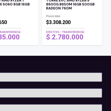
 AMD RYZEN 7
TORRE EVC AMD RYZEN 5
X 5060 8GB 16GB
8600G B650M 16GB 500GB
RADEON 760M
Precio total
650
$3.308.200
TRANSFERENCIA:
EFECTIVO / TRANSFERENCIA:
35.000
$
2.780.000