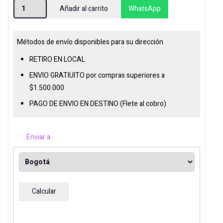
PC
Añadir al carrito
WhatsApp
GAMER
COMPLETA
AMD
Métodos de envío disponibles para su dirección
RYZEN
RETIRO EN LOCAL
5
ENVIO GRATIUITO por compras superiores a
8500G
$1.500.000
A620M
PAGO DE ENVIO EN DESTINO (Flete al cobro)
16GB
512GB
cantidad
Enviar a
Calcular