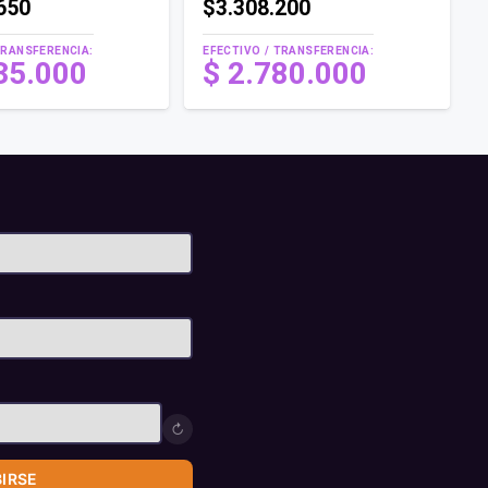
650
$3.308.200
TRANSFERENCIA:
EFECTIVO / TRANSFERENCIA:
35.000
$
2.780.000
↻
BIRSE