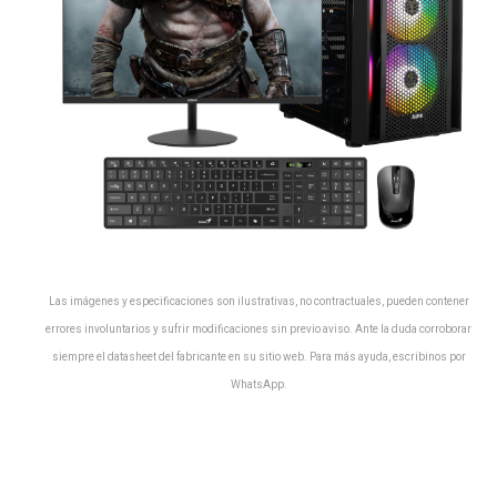
Las imágenes y especificaciones son ilustrativas, no contractuales, pueden contener
errores involuntarios y sufrir modificaciones sin previo aviso. Ante la duda corroborar
siempre el datasheet del fabricante en su sitio web. Para más ayuda, escribinos por
WhatsApp.