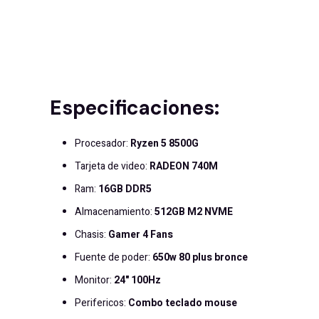
Especificaciones:
Procesador:
Ryzen 5 8500G
Tarjeta de video:
RADEON 740M
Ram:
16
GB DDR5
Almacenamiento:
512GB M2 NVME
Chasis:
Gamer 4 Fans
Fuente de poder:
650w 80 plus bronce
Monitor:
24" 100Hz
Perifericos:
Combo teclado mouse