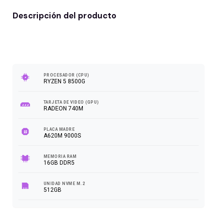
Descripción del producto
50
FPS
PROCESADOR (CPU)
RYZEN 5 8500G
TARJETA DE VIDEO (GPU)
RADEON 740M
PLACA MADRE
A620M 9000S
MEMORIA RAM
16GB DDR5
UNIDAD NVME M.2
512GB