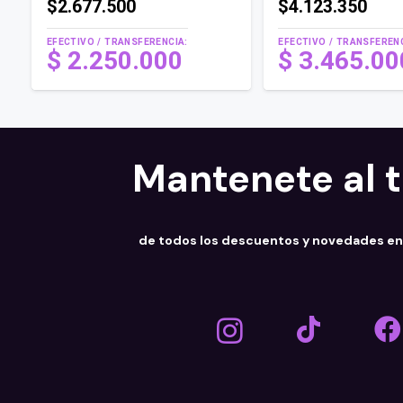
$2.677.500
$4.123.350
EFECTIVO / TRANSFERENCIA:
EFECTIVO / TRANSFERENC
$
2.250.000
$
3.465.0
Mantenete al 
de todos los descuentos y novedades e