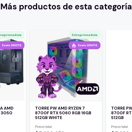
Más productos de esta categoría
trega Inmediata
Entrega Inmediata
Envío GRATIS
Envío GRATIS
TA AMD
TORRE PW AMD RYZEN 7
TORRE PW
X 3050
8700F RTX 5060 8GB 16GB
8700F RT
512GB WHITE
512GB
Precio total
Precio total