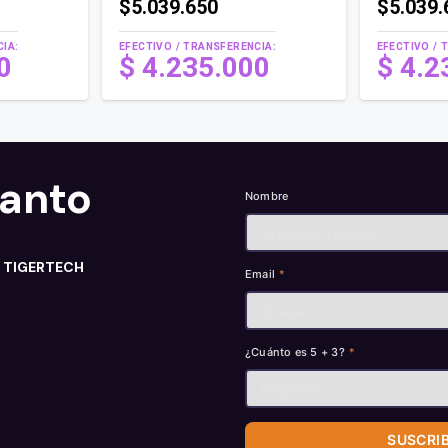
$5.039.650
$5.039.
IA:
EFECTIVO / TRANSFERENCIA:
EFECTIVO / 
00
$
4.235.000
$
4.2
tanto
Nombre
n TIGERTECH
Email
*
¿Cuánto es 5 + 3?
*
SUSCRI