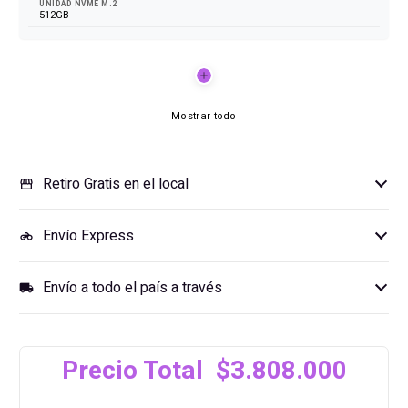
UNIDAD NVME M.2
512GB
Mostrar todo
Retiro Gratis en el local
storefront
Envío Express
motorcycle
Envío a todo el país a través
local_shipping
Precio Total $3.808.000