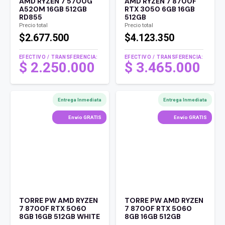
AMD RYZEN 7 5700G
AMD RYZEN 7 8700F
A520M 16GB 512GB
RTX 3050 6GB 16GB
RD855
512GB
Precio total
Precio total
$2.677.500
$4.123.350
EFECTIVO / TRANSFERENCIA:
EFECTIVO / TRANSFERENCIA:
$
2.250.000
$
3.465.000
Entrega Inmediata
Entrega Inmediata
Envío GRATIS
Envío GRATIS
TORRE PW AMD RYZEN
TORRE PW AMD RYZEN
7 8700F RTX 5060
7 8700F RTX 5060
8GB 16GB 512GB WHITE
8GB 16GB 512GB