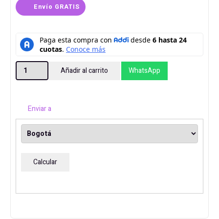
Envío GRATIS
PC
Añadir al carrito
WhatsApp
CMAX
AMD
RYZEN
Enviar a
7
5700X
RTX
3050
Calcular
6GB
16GB
512GB
cantidad