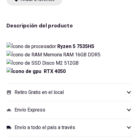
Descripción del producto
Ryzen 5 7535HS
Memoria RAM 16GB DDR5
Disco M2 512GB
RTX 4050
Retiro Gratis en el local
storefront
Envío Express
motorcycle
Envío a todo el país a través
local_shipping