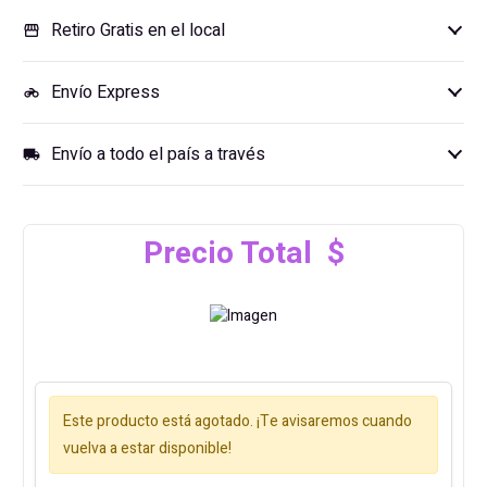
Retiro Gratis en el local
storefront
Envío Express
motorcycle
Envío a todo el país a través
local_shipping
Precio Total $
Este producto está agotado. ¡Te avisaremos cuando
vuelva a estar disponible!