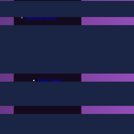
Monitores Oficina
Periféricos
Mouse
Mouse Gamer
Mouse Oficina
Mouse Inalambrico