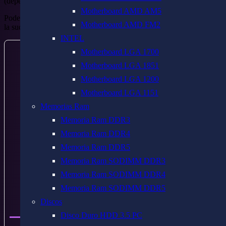
(dependiendo de la ubicación y el volumen del paquete)
Motherboard AMD AM5
Podes seleccionar a domicilio para que te llegue a tu casa o retirar en
Motherboard AMD FM2
la sucursal más cercana
INTEL
Motherboard LGA 1700
Motherboard LGA 1851
Precio Total $142.800
Motherboard LGA 1200
Motherboard LGA 1151
Memorias Ram
Memoria Ram DDR3
Precio Exclusivo transferencia y efectivo
Memoria Ram DDR4
Memoria Ram DDR5
$
120.000
Memoria Ram SODIMM DDR3
Memoria Ram SODIMM DDR4
Memoria Ram SODIMM DDR5
Discos
$142.800
Precio
Disco Duro HDD 3.5 PC