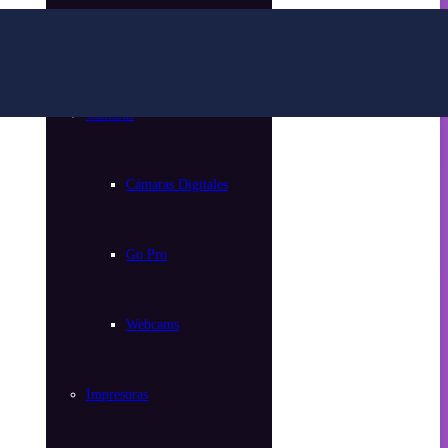
Parlantes
Cámaras
Cámaras Digitales
Go Pro
Webcams
Impresoras