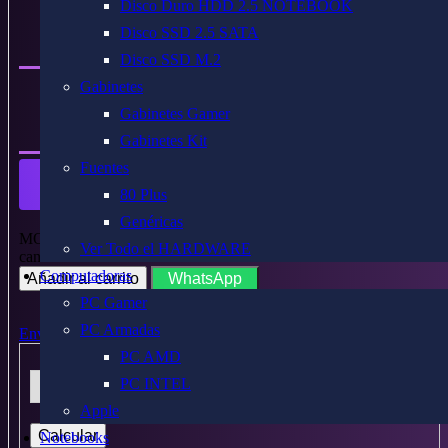
Disco Duro HDD 2.5 NOTEBOOK
$127.200
Precio
Disco SSD 2.5 SATA
Descuento especial
Disco SSD M.2
Gabinetes
$127.200
Precio
Gabinetes Gamer
Descuento especial
Gabinetes Kit
Fuentes
COMPRAR AHORA
80 Plus
Genéricas
MOUSE GAMER LOGITECH G203 GAMING WHITE RGB
Ver Todo el HARDWARE
cantidad
Computadoras
Añadir al carrito
WhatsApp
PC Gamer
PC Armadas
Enviar a
PC AMD
PC INTEL
Apple
Calcular
Notebooks