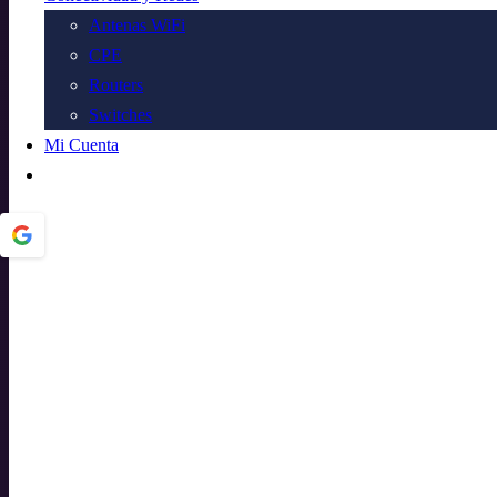
Antenas WiFi
CPE
Routers
Switches
Mi Cuenta