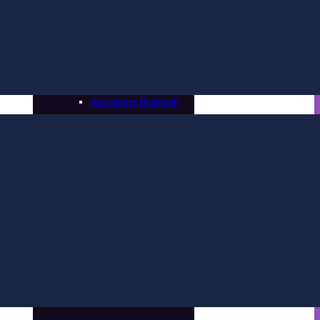
Teclado y Mouse
Auriculares y Micrófonos
Auriculares Bluetooth
Auriculares Celular
Auriculares Gamer
Auriculares Oficina
Micrófonos