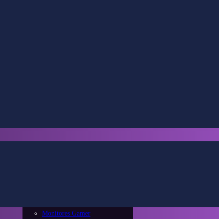
Escritorios
Sillas Gamers
Smart Home
Televisores
Monitores
Monitores Diseño
Monitores Gamer