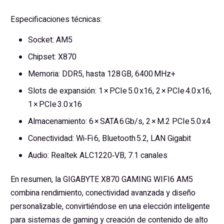
Especificaciones técnicas:
Socket: AM5
Chipset: X870
Memoria: DDR5, hasta 128 GB, 6400 MHz+
Slots de expansión: 1 × PCIe 5.0 x16, 2 × PCIe 4.0 x16,
1 × PCIe 3.0 x16
Almacenamiento: 6 × SATA 6 Gb/s, 2 × M.2 PCIe 5.0 x4
Conectividad: Wi‑Fi 6, Bluetooth 5.2, LAN Gigabit
Audio: Realtek ALC1220‑VB, 7.1 canales
En resumen, la GIGABYTE X870 GAMING WIFI6 AM5
combina rendimiento, conectividad avanzada y diseño
personalizable, convirtiéndose en una elección inteligente
para sistemas de gaming y creación de contenido de alto