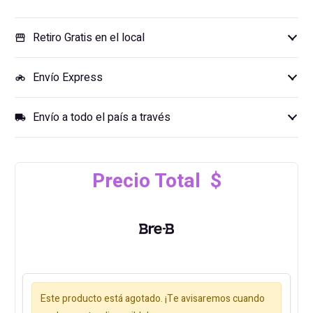
Retiro Gratis en el local
storefront
Envío Express
motorcycle
Envío a todo el país a través
local_shipping
Precio Total $
Este producto está agotado. ¡Te avisaremos cuando