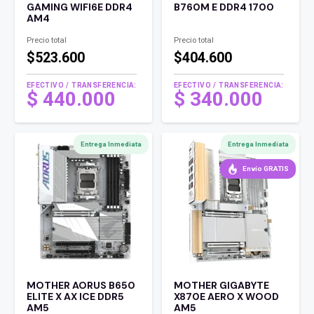
GAMING WIFI6E DDR4
B760M E DDR4 1700
AM4
Precio total
Precio total
$523.600
$404.600
EFECTIVO / TRANSFERENCIA:
EFECTIVO / TRANSFERENCIA:
$
440.000
$
340.000
Entrega Inmediata
Entrega Inmediata
Envío GRATIS
MOTHER AORUS B650
MOTHER GIGABYTE
ELITE X AX ICE DDR5
X870E AERO X WOOD
AM5
AM5