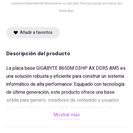
siempre el datasheet del fabricante en su sitio web. Para más ayuda, escribinos por
WhatsApp.
Añadir a favoritos
Descripción del producto
La placa base GIGABYTE B650M D3HP AX DDR5 AM5 es
una solución robusta y eficiente para construir un sistema
informático de alta performance. Equipado con tecnología
de última generación, este producto ofrece una base
sólida para gamers, creadores de contenido y usuarios
exigentes. Con su socket AM5 y compatibilidad con
Mostrar más
procesadores AMD Ryzen de última generación, está
diseñada para maximizar el rendimiento y la eficiencia.