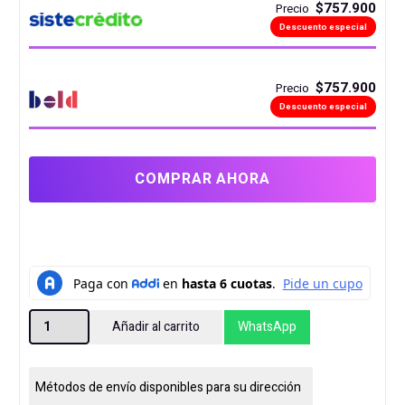
$757.900
Precio
Descuento especial
$757.900
Precio
Descuento especial
COMPRAR AHORA
MOTHER
Añadir al carrito
WhatsApp
GIGABYTE
B650M
D3HP
Métodos de envío disponibles para su dirección