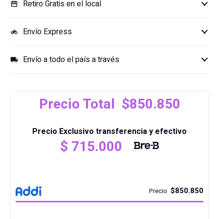
Retiro Gratis en el local
storefront
Envío Express
motorcycle
Envío a todo el país a través
local_shipping
Precio Total $850.850
Precio Exclusivo transferencia y efectivo
$
715.000
$850.850
Precio