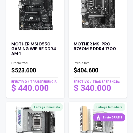
MOTHER MSI B550
MOTHER MSI PRO
GAMING WIFI6E DDR4
B760M E DDR4 1700
AM4
Precio total
Precio total
$523.600
$404.600
EFECTIVO / TRANSFERENCIA:
EFECTIVO / TRANSFERENCIA:
$
440.000
$
340.000
Entrega Inmediata
Entrega Inmediata
Envío GRATIS