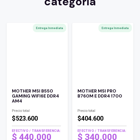
categoría
Entrega Inmediata
Entrega Inmediata
MOTHER MSI B550
MOTHER MSI PRO
GAMING WIFI6E DDR4
B760M E DDR4 1700
AM4
Precio total
Precio total
$523.600
$404.600
EFECTIVO / TRANSFERENCIA:
EFECTIVO / TRANSFERENCIA:
$
440.000
$
340.000