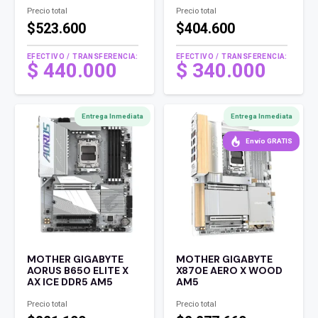
Precio total
Precio total
$523.600
$404.600
EFECTIVO / TRANSFERENCIA:
EFECTIVO / TRANSFERENCIA:
$
440.000
$
340.000
Entrega Inmediata
Entrega Inmediata
Envío GRATIS
MOTHER GIGABYTE
MOTHER GIGABYTE
AORUS B650 ELITE X
X870E AERO X WOOD
AX ICE DDR5 AM5
AM5
Precio total
Precio total