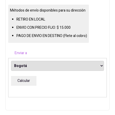
ASROCK
B850M
Métodos de envío disponibles para su dirección
CHALLENGER
RETIRO EN LOCAL
WIFI
ENVIO CON PRECIO FIJO:
$
15.000
AM5
PAGO DE ENVIO EN DESTINO (Flete al cobro)
cantidad
Enviar a
Calcular