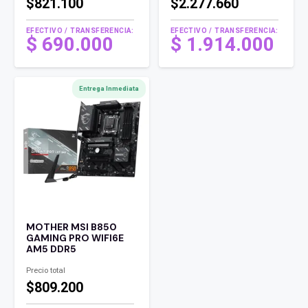
$821.100
$2.277.660
EFECTIVO / TRANSFERENCIA:
EFECTIVO / TRANSFERENCIA:
$
690.000
$
1.914.000
Entrega Inmediata
MOTHER MSI B850
GAMING PRO WIFI6E
AM5 DDR5
Precio total
$809.200