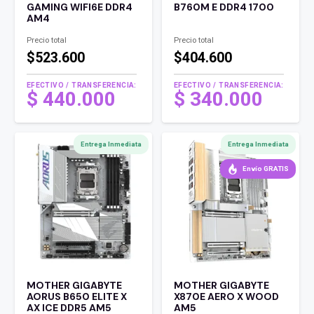
GAMING WIFI6E DDR4
B760M E DDR4 1700
AM4
Precio total
Precio total
$523.600
$404.600
EFECTIVO / TRANSFERENCIA:
EFECTIVO / TRANSFERENCIA:
$
440.000
$
340.000
Entrega Inmediata
Entrega Inmediata
Envío GRATIS
MOTHER GIGABYTE
MOTHER GIGABYTE
AORUS B650 ELITE X
X870E AERO X WOOD
AX ICE DDR5 AM5
AM5