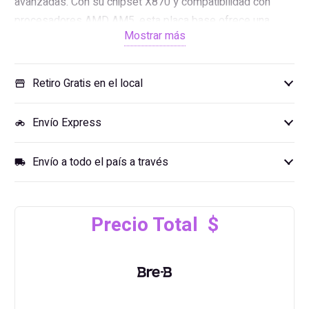
avanzadas. Con su chipset X870 y compatibilidad con
procesadores AMD AM5, esta placa base ofrece una
Mostrar más
base sólida para construir un sistema de juego potente.
Retiro Gratis en el local
storefront
Envío Express
motorcycle
Envío a todo el país a través
local_shipping
Precio Total $