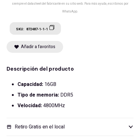
siempre el datasheet del fabricante en su sitio web. Para más ayuda, escribinos por
WhatsApp.
SKU:
872487-1-1-1
Añadir a favoritos
Descripción del producto
Capacidad:
16GB
Tipo de memoria:
DDR5
Velocidad:
4800MHz
Retiro Gratis en el local
storefront