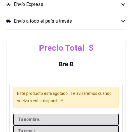
Envío Express
motorcycle
Envío a todo el país a través
local_shipping
Precio Total $
Este producto está agotado. ¡Te avisaremos cuando
vuelva a estar disponible!