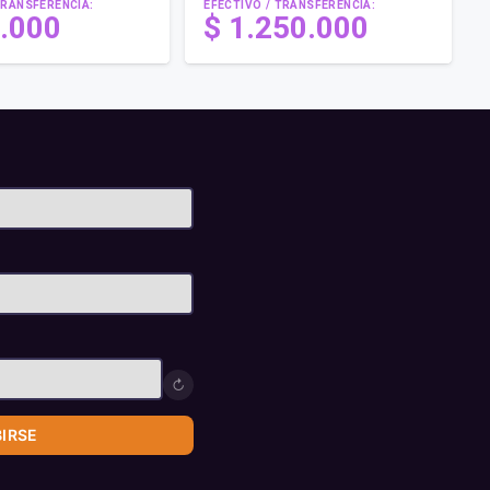
TRANSFERENCIA:
EFECTIVO / TRANSFERENCIA:
.000
$
1.250.000
↻
BIRSE