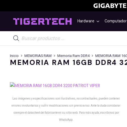
Hardware
Computador
Búsqueda
de
productos
Inicio
MEMORIAS RAM
Memoria Ram DDR4
MEMORIA RAM 16GB
MEMORIA RAM 16GB DDR4 32
Las imágenes y especificaciones son ilustrativas, no contractuales, pueden contener
errores involuntarios y sufrir modificaciones sin previo aviso. Ante la duda corroborar
siempre el datasheet del fabricante en su sitio web. Para más ayuda, escribinos por
WhatsApp.