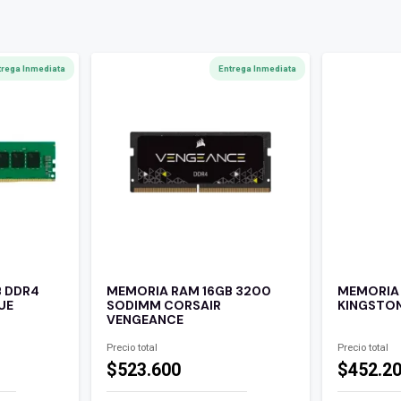
trega Inmediata
Entrega Inmediata
B DDR4
MEMORIA RAM 16GB 3200
MEMORIA
UE
SODIMM CORSAIR
KINGSTO
VENGEANCE
Precio total
Precio total
$523.600
$452.2