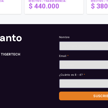
IA:
EFECTIVO / TRANSFERENCIA:
EFECTIVO / 
$
440.000
$
380
tanto
Nombre
n TIGERTECH
Email
*
¿Cuánto es 8 - 4?
*
SUSCRI