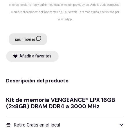
errores involuntarios y sufrir modificaciones sin previo aviso. Ante la duda corroborar
siempre el datasheet del fabricante en su sitio web. Para más ayuda, escribinos por
WhatsApp.
SKU:
209516
Añadir a favoritos
Descripción del producto
Kit de memoria VENGEANCE® LPX 16GB
(2x8GB) DRAM DDR4 a 3000 MHz
Retiro Gratis en el local
storefront