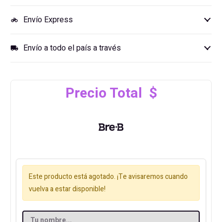
Envío Express
motorcycle
Envío a todo el país a través
local_shipping
Precio Total $
Este producto está agotado. ¡Te avisaremos cuando
vuelva a estar disponible!