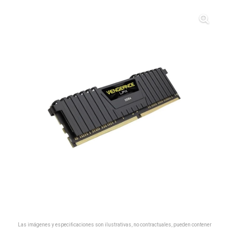
Las imágenes y especificaciones son ilustrativas, no contractuales, pueden contener