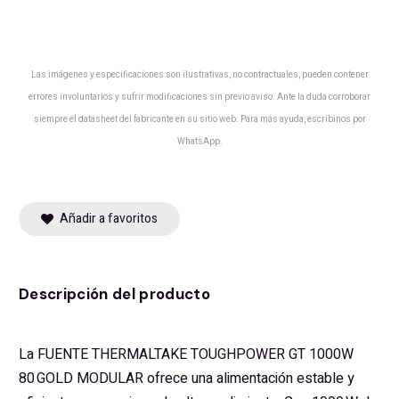
Las imágenes y especificaciones son ilustrativas, no contractuales, pueden contener
errores involuntarios y sufrir modificaciones sin previo aviso. Ante la duda corroborar
siempre el datasheet del fabricante en su sitio web. Para más ayuda, escribinos por
WhatsApp.
Añadir a favoritos
Descripción del producto
La FUENTE THERMALTAKE TOUGHPOWER GT 1000W
80 GOLD MODULAR ofrece una alimentación estable y