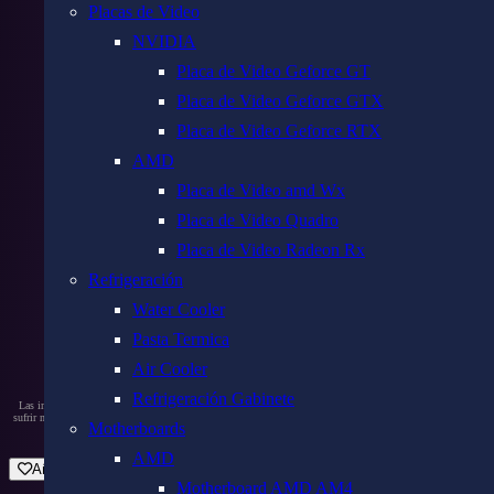
Placas de Video
NVIDIA
Placa de Video Geforce GT
Placa de Video Geforce GTX
Placa de Video Geforce RTX
AMD
Placa de Video amd Wx
Placa de Video Quadro
Placa de Video Radeon Rx
Refrigeración
Water Cooler
Pasta Termica
Air Cooler
Refrigeración Gabinete
Las imágenes y especificaciones son ilustrativas, no contractuales, pueden contener errores involuntarios y
sufrir modificaciones sin previo aviso. Ante la duda corroborar siempre el datasheet del fabricante en su sitio
Motherboards
web. Para más ayuda, escribinos por WhatsApp.
AMD
Añadir a favoritos
Motherboard AMD AM4