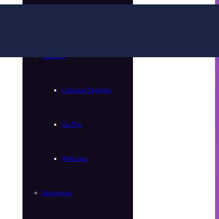
Parlantes
Cámaras
Cámaras Digitales
Go Pro
Webcams
Impresoras