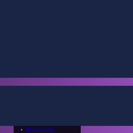
Escritorios
Sillas Gamers
Smart Home
Televisores
Monitores
Monitores Diseño
Monitores Gamer