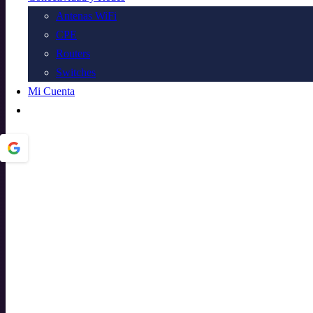
Antenas WiFi
CPE
Routers
Switches
Mi Cuenta