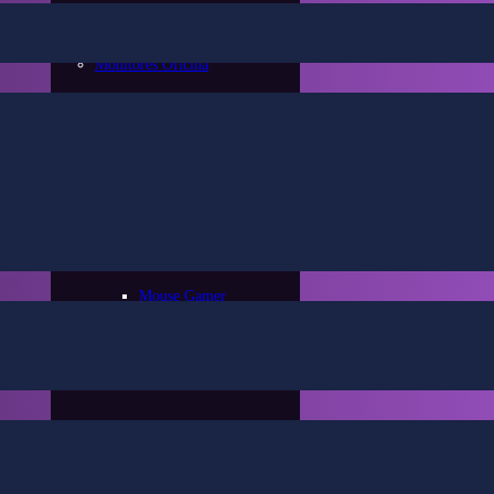
Monitores Oficina
Periféricos
Mouse
Mouse Gamer
Mouse Oficina
Mouse Inalambrico