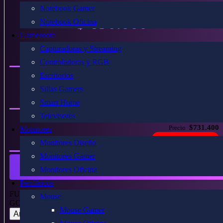
Notebook Gamer
$
690.000
Notebook Oficina
Gameroom
Capturadoras y Streaming
$821.100
Precio
Controladoras y RGB
Escritorios
$731.400
Precio
Sillas Gamers
Descuento especial
Smart Home
Televisores
$731.400
Precio
Monitores
Descuento especial
Monitores Diseño
Monitores Gamer
COMPRAR AHORA
Monitores Oficina
Periféricos
FUENTE CORSAIR 1000W RM1000E CYBENETICS
Mouse
GOLD ATX 3.0 cantidad
Mouse Gamer
Añadir al carrito
WhatsApp