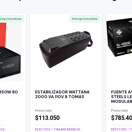
trega Inmediata
Entrega Inmediata
 850W 80
ESTABILIZADOR WATTANA
FUENTE 
2000 VA 110V 8 TOMAS
STEELS L
MODULA
Precio total
Precio total
$113.050
$785.4
IA:
EFECTIVO / TRANSFERENCIA:
EFECTIVO / 