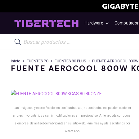
Hardware
Computador
Búsqueda
de
productos
Inicio
FUENTES PC
FUENTES 80 PLUS
FUENTE AEROCOOL 800W
FUENTE AEROCOOL 800W K
Las imágenes y especificaciones son ilustrativas, no contractuales, pueden contener
errores involuntarios y sufrir modificaciones sin previo aviso. Ante la duda corroborar
siempre el datasheet del fabricante en su sitio web. Para más ayuda, escribinos por
WhatsApp.