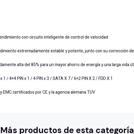
endimiento con circuito inteligente de control de velocidad
rendimiento extremadamente estable y potente, junto con su corrección de
amente alta del 85% para un mayor ahorro de energía y una larga vida úti
 1 / 4+4 PIN x 1 / 4 PIN x 3 / SATA X 7 / 6+2 PIN X 2 / FDD X 1
EMC certificados por CE y la agencia alemana TUV
Más productos de esta categoría