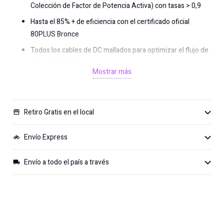
Colección de Factor de Potencia Activa) con tasas > 0,9
Hasta el 85% + de eficiencia con el certificado oficial
80PLUS Bronce
Todos los cables de DC mallados para optimizar el flujo de
aire y la gestión
Mostrar más
Ventilador silencioso de 12 cm negro con el circuito de
control inteligente de velocidad del ventilador térmico
Carril de 12V simple para alta compatibilidad y salida
Retiro Gratis en el local
storefront
extrema de corriente
Envío Express
motorcycle
Envío a todo el país a través
local_shipping