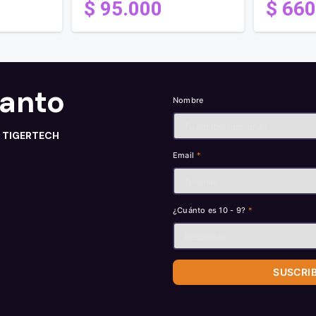
$
95.000
$
660
tanto
Nombre
n TIGERTECH
Email
*
¿Cuánto es 10 - 9?
*
SUSCRI