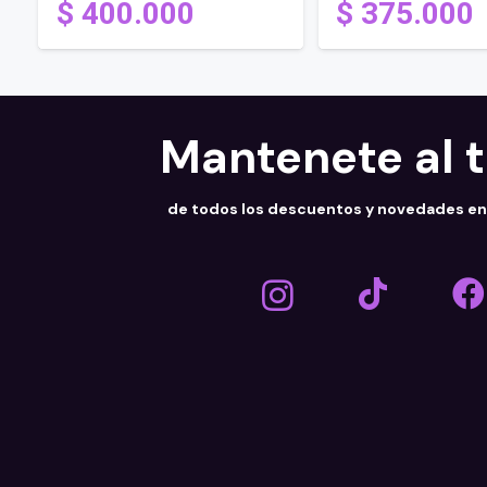
$
400.000
$
375.000
Mantenete al 
de todos los descuentos y novedades e