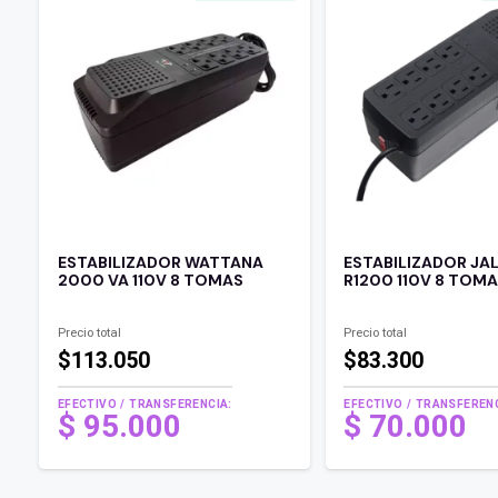
ESTABILIZADOR WATTANA
ESTABILIZADOR JA
2000 VA 110V 8 TOMAS
R1200 110V 8 TOM
Precio total
Precio total
$113.050
$83.300
EFECTIVO / TRANSFERENCIA:
EFECTIVO / TRANSFERENC
$
95.000
$
70.000