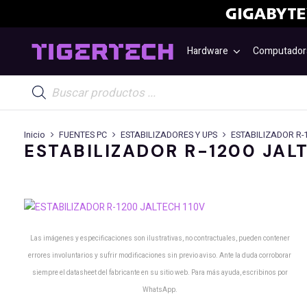
Hardware
Computador
Búsqueda
de
productos
Inicio
FUENTES PC
ESTABILIZADORES Y UPS
ESTABILIZADOR R-
ESTABILIZADOR R-1200 JAL
Las imágenes y especificaciones son ilustrativas, no contractuales, pueden contener
errores involuntarios y sufrir modificaciones sin previo aviso. Ante la duda corroborar
siempre el datasheet del fabricante en su sitio web. Para más ayuda, escribinos por
WhatsApp.