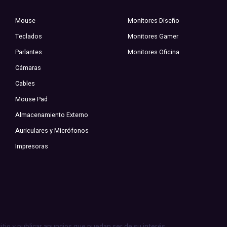
Mouse
Monitores Diseño
Teclados
Monitores Gamer
Parlantes
Monitores Oficina
Cámaras
Cables
Mouse Pad
Almacenamiento Externo
Auriculares y Micrófonos
Impresoras
sitio y publicar anuncios que puedan ser de su interés.