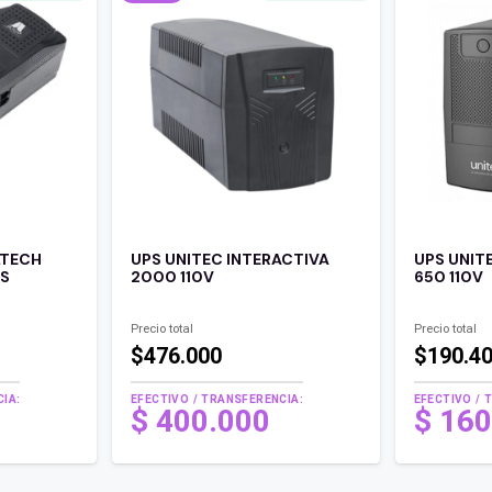
LTECH
UPS UNITEC INTERACTIVA
UPS UNIT
AS
2000 110V
650 110V
Precio total
Precio total
$476.000
$190.4
IA:
EFECTIVO / TRANSFERENCIA:
EFECTIVO / 
El
$
400.000
$
160
precio
El
original
precio