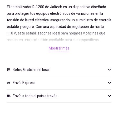
El estabilizador R-1200 de Jaltech es un dispositivo diseñado
para proteger tus equipos electrónicos de variaciones en la
tensión de la red eléctrica, asegurando un suministro de energía
estable y seguro. Con una capacidad de regulación de hasta
110 V, este estabilizador es ideal para hogares y oficinas que
requieren una protección confiable para sus dispositivos.
Mostrar más
Retiro Gratis en el local
storefront
Envío Express
motorcycle
Envío a todo el país a través
local_shipping