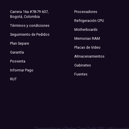
Carrera 16a #78-79 607,
Procesadores
Bogotá, Colombia
Refrigeración CPU
Términos y condiciones
Motherboards
Seguimiento de Pedidos
Memorias RAM
Plan Separe
Placas de Video
Garantía
Almacenamientos
Posventa
Gabinetes
Informar Pago
Fuentes
RUT
Computadores y Partes TigerTech SAS
utiliza cooki