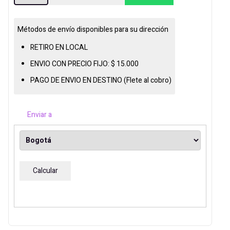
R-
1200
JALTECH
Métodos de envío disponibles para su dirección
110V
RETIRO EN LOCAL
cantidad
ENVIO CON PRECIO FIJO:
$
15.000
PAGO DE ENVIO EN DESTINO (Flete al cobro)
Enviar a
Calcular