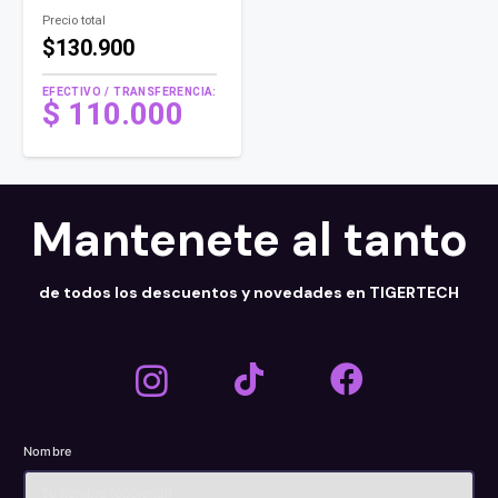
Precio total
$130.900
EFECTIVO / TRANSFERENCIA:
El
$
110.000
precio
El
original
precio
era:
actual
$ 140.000 .
es:
Mantenete al tanto
$ 110.000 .
de todos los descuentos y novedades en TIGERTECH
Nombre