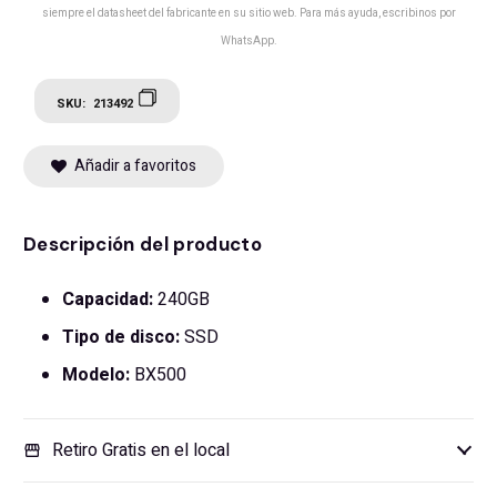
siempre el datasheet del fabricante en su sitio web. Para más ayuda, escribinos por
WhatsApp.
SKU:
213492
Añadir a favoritos
Descripción del producto
Capacidad:
2
40GB
Tipo de disco:
SSD
Modelo:
BX500
Retiro Gratis en el local
storefront