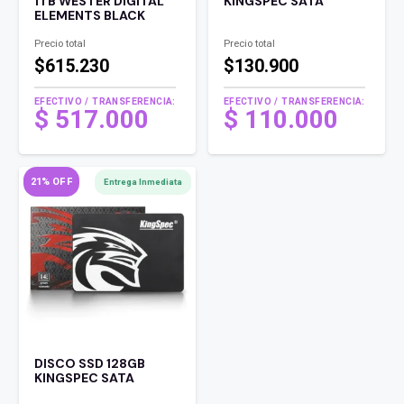
1TB WESTER DIGITAL
KINGSPEC SATA
ELEMENTS BLACK
Precio total
Precio total
$615.230
$130.900
EFECTIVO / TRANSFERENCIA:
EFECTIVO / TRANSFERENCIA:
El
$
517.000
$
110.000
precio
El
original
precio
era:
actual
21% OFF
Entrega Inmediata
$ 140.000 .
es:
$ 110.000 .
DISCO SSD 128GB
KINGSPEC SATA