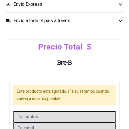
Envío Express
motorcycle
Envío a todo el país a través
local_shipping
Precio Total $
Este producto está agotado. ¡Te avisaremos cuando
vuelva a estar disponible!