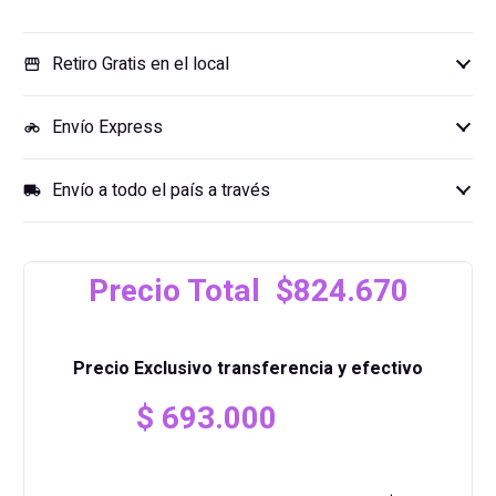
Retiro Gratis en el local
storefront
Envío Express
motorcycle
Envío a todo el país a través
local_shipping
Precio Total $824.670
Precio Exclusivo transferencia y efectivo
$
693.000