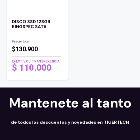
DISCO SSD 128GB
KINGSPEC SATA
Precio total
$130.900
EFECTIVO / TRANSFERENCIA:
El
$
110.000
precio
El
original
precio
era:
actual
$ 140.000 .
es:
Mantenete al tanto
$ 110.000 .
de todos los descuentos y novedades en TIGERTECH