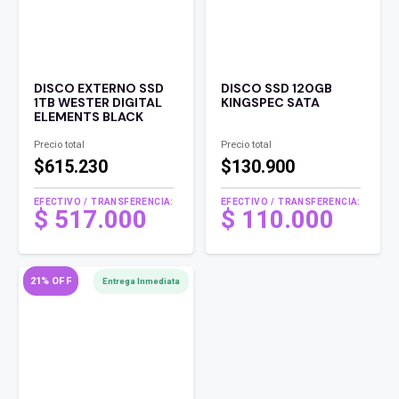
DISCO EXTERNO SSD
DISCO SSD 120GB
1TB WESTER DIGITAL
KINGSPEC SATA
ELEMENTS BLACK
Precio total
Precio total
$615.230
$130.900
EFECTIVO / TRANSFERENCIA:
EFECTIVO / TRANSFERENCIA:
El
$
517.000
$
110.000
precio
El
original
precio
era:
actual
21% OFF
Entrega Inmediata
$ 140.000 .
es:
$ 110.000 .