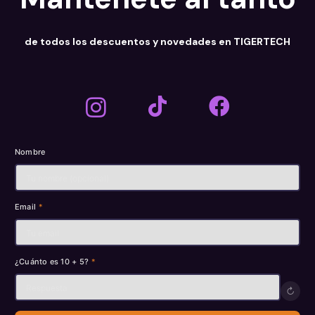
$ 110.000 .
de todos los descuentos y novedades en TIGERTECH
Nombre
Email
*
¿Cuánto es 10 + 5?
*
↻