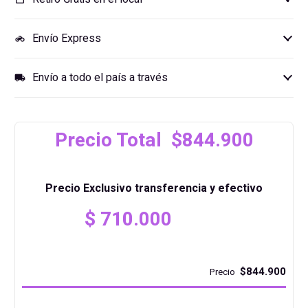
Envío Express
motorcycle
Envío a todo el país a través
local_shipping
Precio Total $844.900
Precio Exclusivo transferencia y efectivo
$
710.000
$844.900
Precio