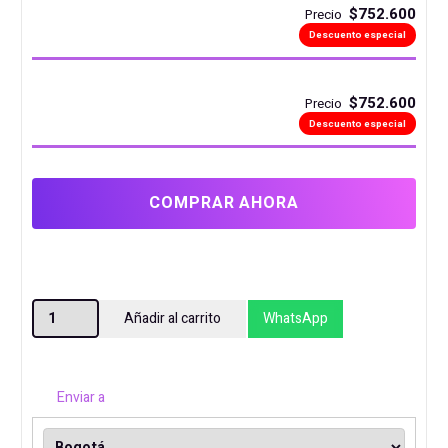
$752.600
Precio
Descuento especial
$752.600
Precio
Descuento especial
COMPRAR AHORA
DISCO
Añadir al carrito
WhatsApp
SSD
1TB
P210
Enviar a
PATRIOT
cantidad