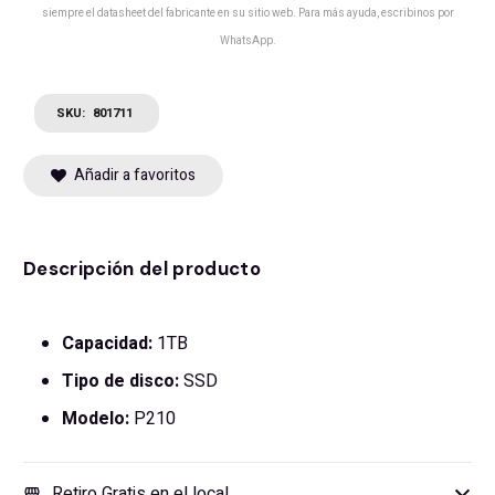
siempre el datasheet del fabricante en su sitio web. Para más ayuda, escribinos por
WhatsApp.
SKU:
801711
Añadir a favoritos
Descripción del producto
Capacidad:
1TB
Tipo de disco:
SSD
Modelo:
P210
Retiro Gratis en el local
storefront