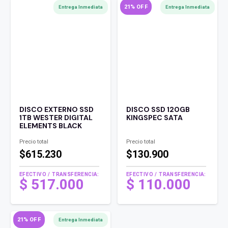
21% OFF
Entrega Inmediata
Entrega Inmediata
DISCO EXTERNO SSD
DISCO SSD 120GB
1TB WESTER DIGITAL
KINGSPEC SATA
ELEMENTS BLACK
Precio total
Precio total
$615.230
$130.900
EFECTIVO / TRANSFERENCIA:
EFECTIVO / TRANSFERENCIA:
El
$
517.000
$
110.000
precio
El
original
precio
era:
actual
21% OFF
Entrega Inmediata