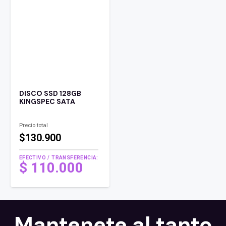
$ 140.000 .
es:
$ 110.000 .
DISCO SSD 128GB
KINGSPEC SATA
Precio total
$130.900
EFECTIVO / TRANSFERENCIA:
El
$
110.000
precio
El
original
precio
era:
actual
$ 140.000 .
es:
Mantenete al tanto