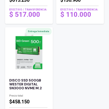
$615.230
$130.900
EFECTIVO / TRANSFERENCIA:
EFECTIVO / TRANSFERENCIA:
El
$
517.000
$
110.000
precio
El
original
precio
era:
actual
Entrega Inmediata
$ 140.000 .
es:
$ 110.000 .
DISCO SSD 500GB
WESTER DIGITAL
SN3000 NVME M.2
Precio total
$458.150