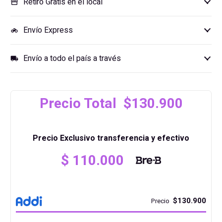
Retiro Gratis en el local
storefront
Envío Express
motorcycle
Envío a todo el país a través
local_shipping
Precio Total $130.900
Precio Exclusivo transferencia y efectivo
El
$
110.000
precio
El
original
precio
$130.900
Precio
era:
actual