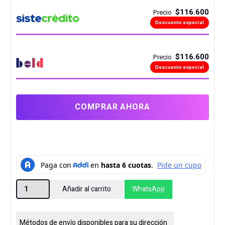
$ 140.000 .
es:
$116.600
Precio
$ 110.000 .
Descuento especial
$116.600
Precio
Descuento especial
COMPRAR AHORA
DISCO
Añadir al carrito
WhatsApp
SSD
128GB
KINGSPEC
Métodos de envío disponibles para su dirección