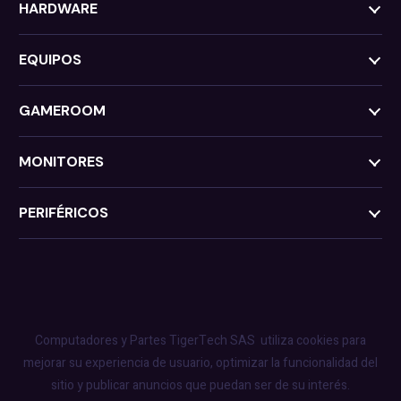
HARDWARE
EQUIPOS
GAMEROOM
MONITORES
PERIFÉRICOS
Computadores y Partes TigerTech SAS
utiliza cookies para
mejorar su experiencia de usuario, optimizar la funcionalidad del
sitio y publicar anuncios que puedan ser de su interés.