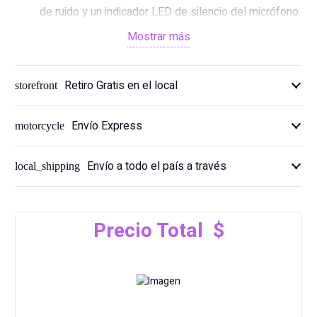
de ruido y un indicador LED de silencio del micrófono
Multiplataforma compatible con 3,5 mm, USB-C y
Mostrar más
USB-A
Compatibilidad: PC, PS5, PS4, Xbox Series X|S, Xbox
Retiro Gratis en el local
storefront
One, Nintendo Switch, Mac, móvil.
Envío Express
motorcycle
Envío a todo el país a través
local_shipping
Precio Total $