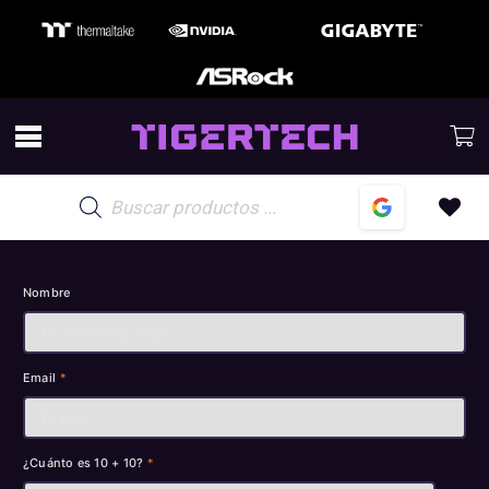
Mantenete al tanto
de todos los descuentos y novedades en TIGERTECH
Búsqueda
de
productos
Nombre
Email
*
¿Cuánto es 10 + 10?
*