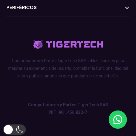
PERIFÉRICOS
Computadores y Partes TigerTech SAS
utiliza cookies para
mejorar su experiencia de usuario, optimizar la funcionalidad del
sitio y publicar anuncios que puedan ser de su interés.
Computadores y Partes TigerTech SAS
NIT: 901.456.832-7