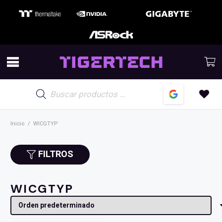
Búsqueda
de
productos
Inicio
/
WICGTYP
FILTROS
WICGTYP