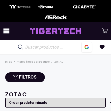
Búsqueda
de
productos
Inicio
/
marca-filtros del producto
/
ZOTAC
FILTROS
ZOTAC