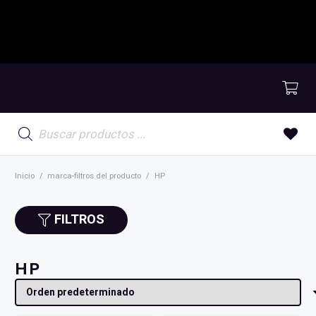
Búsqueda
de
productos
Inicio
/
marca-filtros del producto
/
HP
FILTROS
HP