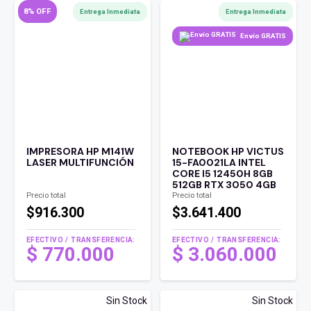
8% OFF
Entrega Inmediata
Entrega Inmediata
Envío GRATIS
IMPRESORA HP M141W
NOTEBOOK HP VICTUS
LASER MULTIFUNCIÓN
15-FA0021LA INTEL
CORE I5 12450H 8GB
512GB RTX 3050 4GB
Precio total
Precio total
$916.300
$3.641.400
EFECTIVO / TRANSFERENCIA:
EFECTIVO / TRANSFERENCIA:
El
$
770.000
$
3.060.000
precio
El
original
precio
era:
Sin Stock
Sin Stock
actual