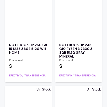
$ 840.000 .
es:
$ 770.000 .
NOTEBOOK HP 250 G9
NOTEBOOK HP 245
I5 1235U 8GB 512G W11
G10 RYZEN 3 7330U
HOME
8GB 512G GRAY
MINERAL
Precio total
Precio total
$
$
EFECTIVO / TRANSFERENCIA:
EFECTIVO / TRANSFERENCIA:
Sin Stock
Sin Stock