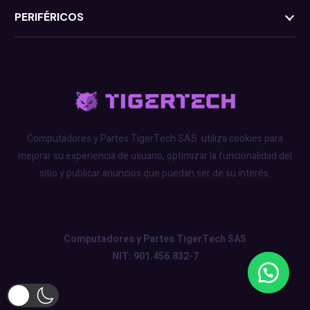
PERIFÉRICOS
Computadores y Partes TigerTech SAS
utiliza cookies para
mejorar su experiencia de usuario, optimizar la funcionalidad del
sitio y publicar anuncios que puedan ser de su interés.
Computadores y Partes TigerTech SAS
NIT: 901.456.832-7