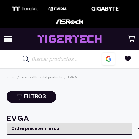
Búsqueda
de
productos
Inicio
/
marca-filtros del producto
/
EVGA
FILTROS
EVGA