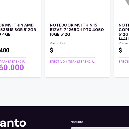
K MSI THIN AMD
NOTEBOOK MSI THIN 15
NOTE
7535HS 8GB 512GB
B12VE I7 12650H RTX 4050
CORE
0 4GB
16GB 512G
512G
144H
Precio total
Precio 
.400
$
$
 TRANSFERENCIA:
EFECTIVO / TRANSFERENCIA:
EFECT
560.000
tanto
Nombre