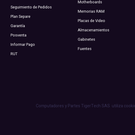
Motherboards
Seguimiento de Pedidos
Memorias RAM
Plan Separe
Placas de Video
Garantía
Almacenamientos
Posventa
Gabinetes
Informar Pago
Fuentes
RUT
Computadores y Partes TigerTech SAS
utiliza cooki