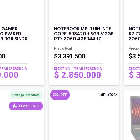
 GAMER
NOTEBOOK MSI THIN INTEL
NOTE
O SW RED
CORE I5 13420H 8GB 512GB
R7 7
 RGB SINDRI
RTX 3050 4GB 144HZ
3050
Precio total
Precio 
00
$3.391.500
$3.
 TRANSFERENCIA:
EFECTIVO / TRANSFERENCIA:
EFECT
0.000
$
2.850.000
$
Sin Stock
22% OFF
Entrega Inmediata
Envío GRATIS