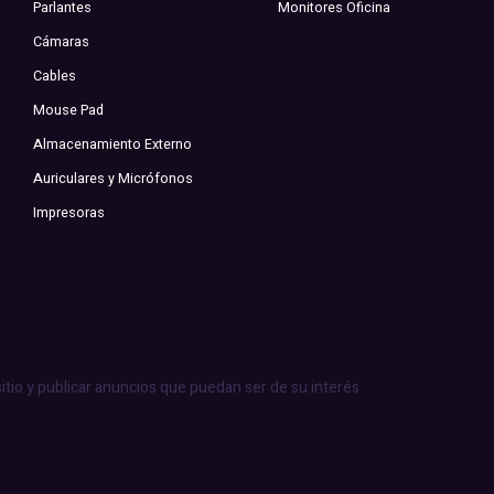
Parlantes
Monitores Oficina
Cámaras
Cables
Mouse Pad
Almacenamiento Externo
Auriculares y Micrófonos
Impresoras
sitio y publicar anuncios que puedan ser de su interés.