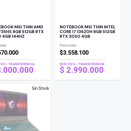
BOOK MSI THIN AMD
NOTEBOOK MSI THIN INTEL
735HS 8GB 512GB RTX
CORE I7 13620H 8GB 512GB
 4GB 144HZ
RTX 3050 4GB
total
Precio total
570.000
$3.558.100
IVO / TRANSFERENCIA:
EFECTIVO / TRANSFERENCIA:
3.000.000
$
2.990.000
Sin Stock